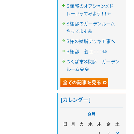
S様邸のオプションメド
レーいってみよう！！✨
S様邸のガーデンルーム
やってます💪
S様の樹脂デッキ工事🔨
S様邸 着工！！！🐶
つくば市S様邸 ガーデン
ルーム💎💎
[カレンダー]
9月
日
月
火
水
木
金
土
1
2
3