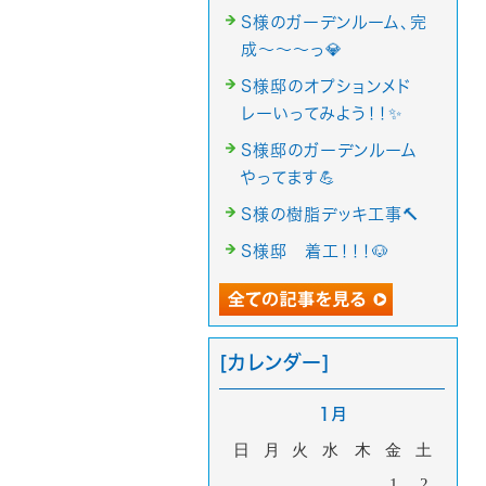
S様のガーデンルーム、完
成～～～っ💎
S様邸のオプションメド
レーいってみよう！！✨
S様邸のガーデンルーム
やってます💪
S様の樹脂デッキ工事🔨
S様邸 着工！！！🐶
[カレンダー]
1月
日
月
火
水
木
金
土
1
2