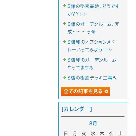
S様の秘密基地、どうです
か？？✨✨
S様のガーデンルーム、完
成～～～っ💎
S様邸のオプションメド
レーいってみよう！！✨
S様邸のガーデンルーム
やってます💪
S様の樹脂デッキ工事🔨
[カレンダー]
8月
日
月
火
水
木
金
土