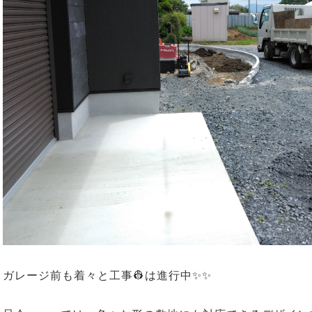
ガレージ前も着々と工事👷は進行中✨✨