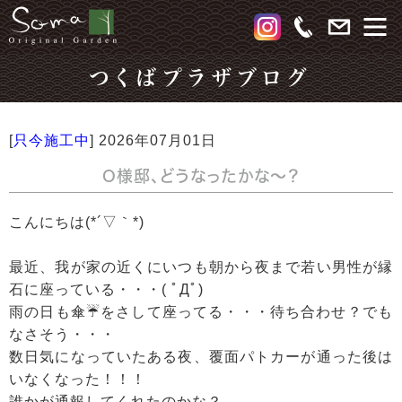
つくばプラザブログ
[
只今施工中
]
2026年07月01日
O様邸、どうなったかな～？
こんにちは(*´▽｀*)
最近、我が家の近くにいつも朝から夜まで若い男性が縁
石に座っている・・・( ﾟДﾟ)
雨の日も傘☔をさして座ってる・・・待ち合わせ？でも
なさそう・・・
数日気になっていたある夜、覆面パトカーが通った後は
いなくなった！！！
誰かが通報してくれたのかな？