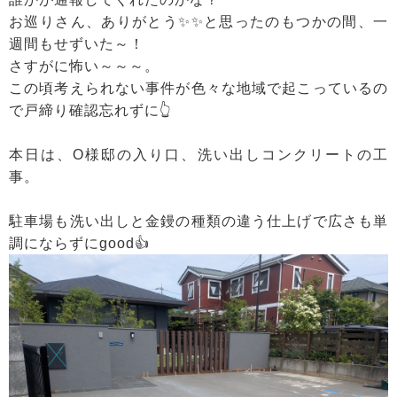
お巡りさん、ありがとう✨✨と思ったのもつかの間、一
週間もせずいた～！
さすがに怖い～～～。
この頃考えられない事件が色々な地域で起こっているの
で戸締り確認忘れずに👆
本日は、O様邸の入り口、洗い出しコンクリートの工
事。
駐車場も洗い出しと金鏝の種類の違う仕上げで広さも単
調にならずにgood👍