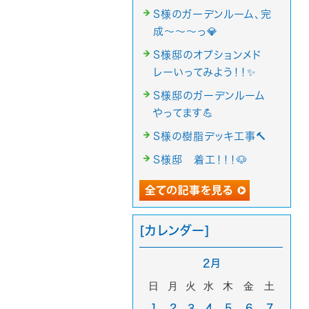
S様のガーデンルーム、完
成～～～っ💎
S様邸のオプションメド
レーいってみよう！！✨
S様邸のガーデンルーム
やってます💪
S様の樹脂デッキ工事🔨
S様邸 着工！！！🐶
[カレンダー]
2月
日
月
火
水
木
金
土
1
2
3
4
5
6
7