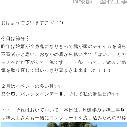
N様邸 型枠工
おはようございます(*´▽｀*)
今日は節分👹
昨年は娘婿が全身鬼になりきって我が家のチャイムを鳴ら
不審者かと思い、おなかの底から低い声で「はい。」とカ
モチベだだ下がりで「俺です・・・💦」って、ごめんごめん💦
気を取り直して思いっきり豆まき出来ました！！！
２月はイベントの多い月✨✨
節分👹、バレンタインデー🍫、そして私の誕生日🎂✨✨
・・・それはおいておいて、本日は、N様邸の型枠工事👷
型枠大工さんも一緒にコンクリートを流し込みための型枠