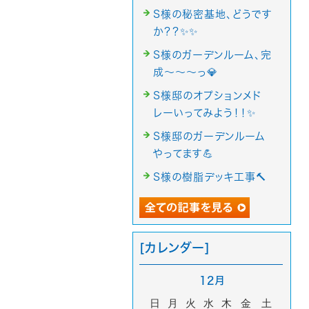
S様の秘密基地、どうです
か？？✨✨
S様のガーデンルーム、完
成～～～っ💎
S様邸のオプションメド
レーいってみよう！！✨
S様邸のガーデンルーム
やってます💪
S様の樹脂デッキ工事🔨
[カレンダー]
12月
日
月
火
水
木
金
土