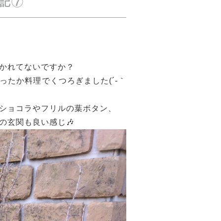
日記⑦
かれてないですか？
たか料理でくつろぎました(´-｀
ショコラやフリルの葉ボタン、
の玄関も良い感じ🎶