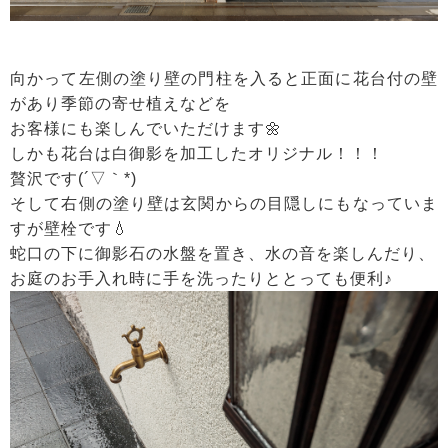
向かって左側の塗り壁の門柱を入ると正面に花台付の壁
があり季節の寄せ植えなどを
お客様にも楽しんでいただけます🌼
しかも花台は白御影を加工したオリジナル！！！
贅沢です(´▽｀*)
そして右側の塗り壁は玄関からの目隠しにもなっていま
すが壁栓です💧
蛇口の下に御影石の水盤を置き、水の音を楽しんだり、
お庭のお手入れ時に手を洗ったりととっても便利♪