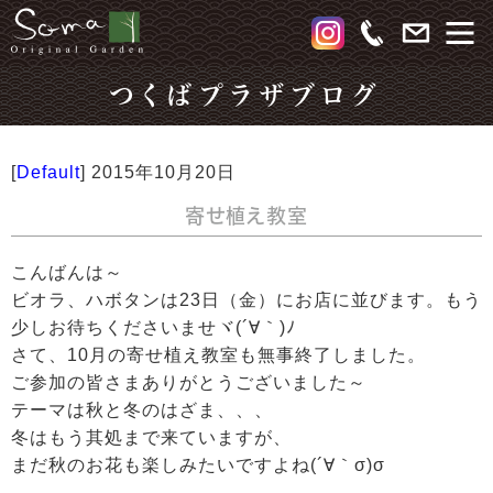
つくばプラザブログ
[
Default
]
2015年10月20日
寄せ植え教室
こんばんは～
ビオラ、ハボタンは23日（金）にお店に並びます。もう
少しお待ちくださいませヾ(´∀｀)ﾉ
さて、10月の寄せ植え教室も無事終了しました。
ご参加の皆さまありがとうございました～
テーマは秋と冬のはざま、、、
冬はもう其処まで来ていますが、
まだ秋のお花も楽しみたいですよね(´∀｀σ)σ