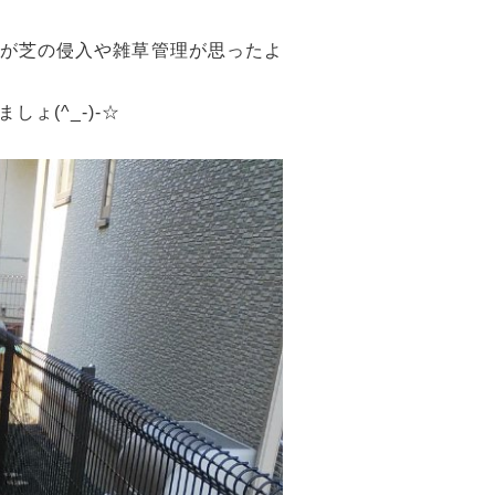
が芝の侵入や雑草管理が思ったよ
ょ(^_-)-☆