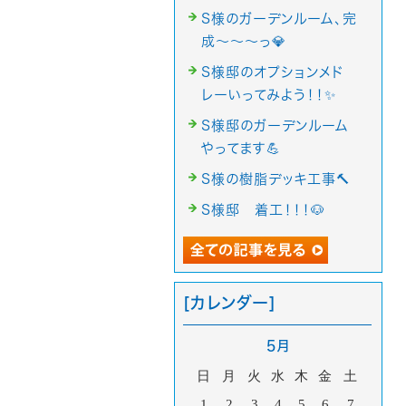
S様のガーデンルーム、完
成～～～っ💎
S様邸のオプションメド
レーいってみよう！！✨
S様邸のガーデンルーム
やってます💪
S様の樹脂デッキ工事🔨
S様邸 着工！！！🐶
[カレンダー]
5月
日
月
火
水
木
金
土
1
2
3
4
5
6
7