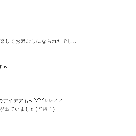
楽しくお過ごしになられたでしょ
🎶
。
イデアも💡💡💡✨✨↗↗
ていました( *´艸｀)