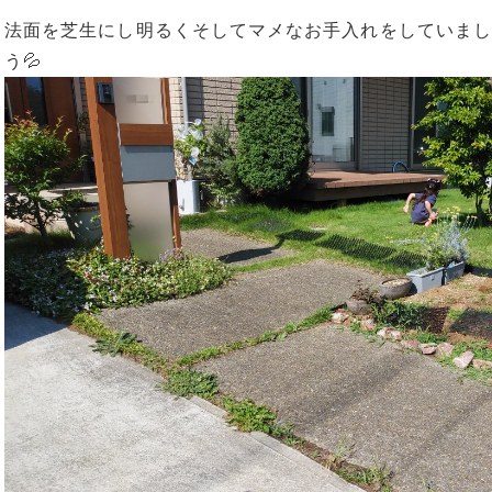
法面を芝生にし明るくそしてマメなお手入れをしていまし
う💦