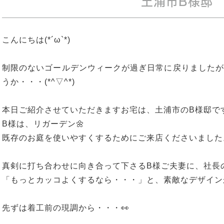
土浦市B様邸
こんにちは(*´ω`*)
制限のないゴールデンウィークが過ぎ日常に戻りましたが
うか・・・(*^▽^*)
本日ご紹介させていただきますお宅は、土浦市のB様邸です
B様は、リガーデン🌼
既存のお庭を使いやすくするためにご来店くださいました
真剣に打ち合わせに向き合って下さるB様ご夫妻に、社長のア
「もっとカッコよくするなら・・・」と、素敵なデザインが出
先ずは着工前の現調から・・・👀