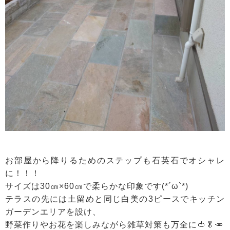
お部屋から降りるためのステップも石英石でオシャレ
に！！！
サイズは30㎝×60㎝で柔らかな印象です(*´ω`*)
テラスの先には土留めと同じ白美の3ピースでキッチン
ガーデンエリアを設け、
野菜作りやお花を楽しみながら雑草対策も万全に🍅🥬🥕