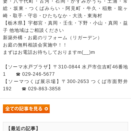
妻・八千代町・古河・石岡・かすみがうら・土浦・常
総・坂東・つくばみらい・阿見町・牛久・稲敷・龍ヶ
崎・取手・守谷・ひたちなか・大洗・東海村
【栃木県】宇都宮・真岡・壬生・下野・小山・真岡・益
子 他地域はご相談ください
新築外構・お庭のリフォーム（リガーデン）
お庭の無料相談会実施中！！
まずはお電話お待ちしておりますm(__)m
【ソーマ水戸プラザ】〒310-0844 水戸市住吉町46番地
1 ☎ 029-246-5677
【ソーマつくば展示場】〒300-2653 つくば市面野井
192 ☎ 029-863-3858
【最近の記事】