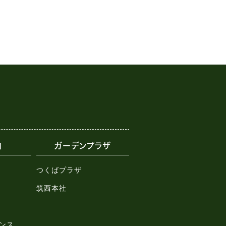
内
ガーデンプラザ
つくばプラザ
筑西本社
ンス