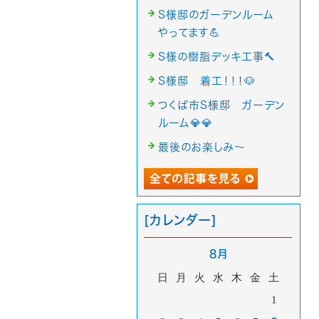
S様邸のガーデンルーム
やってます💪
S様の樹脂デッキ工事🔨
S様邸 着工！！！🐶
つくば市S様邸 ガーデン
ルーム💎💎
最後のお楽しみ～
[カレンダー]
8月
日
月
火
水
木
金
土
1