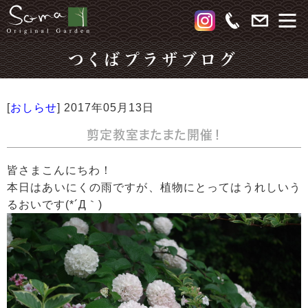
つくばプラザブログ
[
おしらせ
]
2017年05月13日
剪定教室またまた開催！
皆さまこんにちわ！
本日はあいにくの雨ですが、植物にとってはうれしいう
るおいです(*´Д｀)