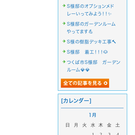
S様邸のオプションメド
レーいってみよう！！✨
S様邸のガーデンルーム
やってます💪
S様の樹脂デッキ工事🔨
S様邸 着工！！！🐶
つくば市S様邸 ガーデン
ルーム💎💎
[カレンダー]
1月
日
月
火
水
木
金
土
1
2
3
4