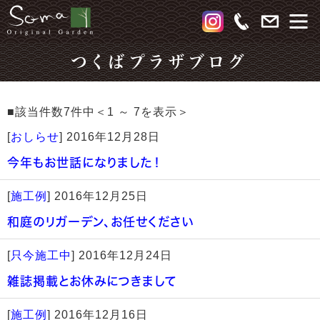
つくばプラザブログ
■該当件数7件中＜1 ～ 7を表示＞
[
おしらせ
]
2016年12月28日
今年もお世話になりました！
[
施工例
]
2016年12月25日
和庭のリガーデン、お任せください
[
只今施工中
]
2016年12月24日
雑誌掲載とお休みにつきまして
[
施工例
]
2016年12月16日