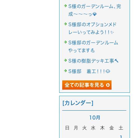
S様のガーデンルーム、完
成～～～っ💎
S様邸のオプションメド
レーいってみよう！！✨
S様邸のガーデンルーム
やってます💪
S様の樹脂デッキ工事🔨
S様邸 着工！！！🐶
[カレンダー]
10月
日
月
火
水
木
金
土
1