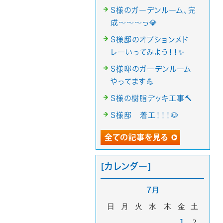
S様のガーデンルーム、完
成～～～っ💎
S様邸のオプションメド
レーいってみよう！！✨
S様邸のガーデンルーム
やってます💪
S様の樹脂デッキ工事🔨
S様邸 着工！！！🐶
[カレンダー]
7月
日
月
火
水
木
金
土
2
1