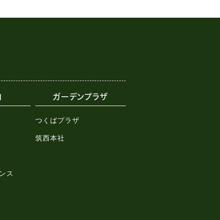
内
ガーデンプラザ
つくばプラザ
筑西本社
ンス